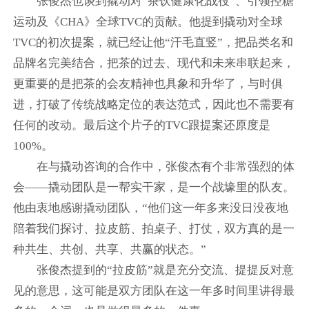
张俊杰也谈到撬动对“茶饮健康化战役”、引领控糖
运动及《CHA》全球TVC的贡献。他提到撬动对全球
TVC的初次提案，就已经让他“汗毛直竖”，把品类名和
品牌名完美结合，把茶的过去、现代和未来串联起来，
更重要的是把茶的会友精神也具象和升华了，与时俱
进，打破了传统战略定位的表达范式，因此也不需要有
任何的改动。最后这个片子的TVC跟提案还原度是
100%。
在与撬动咨询的合作中，张俊杰有个非常强烈的体
会——撬动团队是一帮实干家，是一个战壕里的队友。
他由衷地感谢撬动团队，“他们这一年多来没日没夜地
陪着我们探讨、拉皮筋、拍桌子、打仗，双方真的是一
种共生、共创、共享、共赢的状态。”
张俊杰提到的“拉皮筋”就是充分交流、提提反对意
见的意思，这可能是双方团队在这一年多时间里讲得最