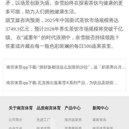
矛，以场景创新为盾。奈雪始终在探索茶饮与健康的更
多可能，助力人们拥抱健康生活。
据艾媒咨询预测，2025年中国新式茶饮市场规模将达
3749.3亿元，预计2028年养生茶饮市场规模将突破千亿
级。 在"减重年" 的时代浪潮中，奈雪能否持续领跑？
答案或许藏在每一瓶色彩斑斓的每日500蔬果茶里。
南宫体育app下载-“拼好饭都没这么划算的沙拉”，这「奶茶界白月
光」用满瓶中产蔬菜馋哭北漂沪漂？ | Foodailyÿ��ʳƷ
南宫体育app下载-瓦克推出嘉慕雪®系列产品，为饮品及烘焙市
场提供创新配方 | Foodailyÿ��ʳƷ
关于南宫体育
品质南宫体育
产品中心
新闻中心
公司简介
先进工厂
海洋蔬菜类
最新资讯
企业文化
技术优势
营养菌菇类
南宫体育厨房