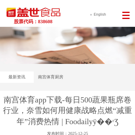
English
股票代码：838608
最新资讯
南宫体育厨房
南宫体育app下载-每日500蔬果瓶席卷
行业，奈雪如何用健康战略点燃“减重
年”消费热情 | Foodailyÿ��ʳƷ
发布时间：2025-12-25