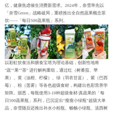
亿，健康焦虑催生消费新需求。2024年，奈雪率先以
「奈雪Green」战略破局，重磅推出全自然蔬果概念茶
饮——「每日500蔬果瓶」系列。
以彩虹饮食法和膳食宝塔为理论基础，创新性地将
"蔬""果""茶" 进行解构重组，通过红（树番茄、苹
果）、黄（油柑、柠檬）、绿（羽衣甘蓝）、紫（巴西
莓）、粉（莲雾）等各色超级食材，构建出色彩营养学
矩阵。据悉，每瓶使用3-10种超级食材/真蔬果的「每
日500蔬果瓶」系列，已沉淀出“瘦瘦小绿瓶”超级大单
品，奈雪随后还推出补水小粉瓶、畅畅小绿瓶、滇西树