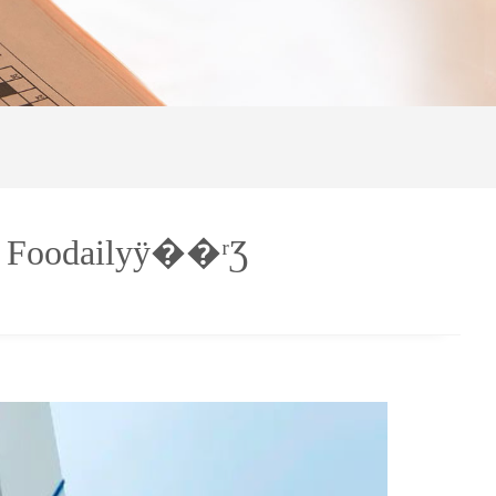
dailyÿ��ʳƷ