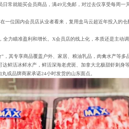
会员日常就能买会员商品，满49元免邮，对过去仅享受每周
”在一位国内会员店从业者看来，复用盒马云超近年投入的
，全力瞄准盈利和增长。X会员店的线上化，本质还是主动
员价”，其专享商品覆盖户外、家居、粮油乳品，肉禽水产等多
可达鲜活冰鲜水产，鲜活深海老虎斑、加拿大北极甜虾刺身
肉丸或品牌商家承诺24小时发货的山东面点。