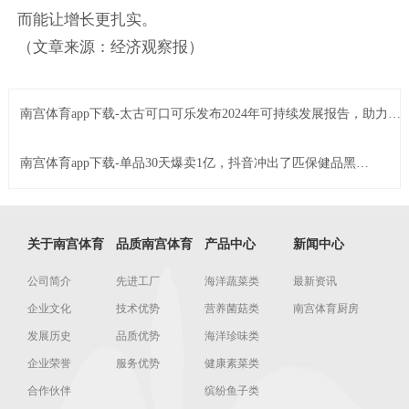
而能让增长更扎实。
（文章来源：经济观察报）
南宫体育app下载-太古可口可乐发布2024年可持续发展报告，助力双
碳目标 共筑绿色未来 | Foodailyÿ��ʳƷ
南宫体育app下载-单品30天爆卖1亿，抖音冲出了匹保健品黑马 |
Foodailyÿ��ʳƷ
关于南宫体育
品质南宫体育
产品中心
新闻中心
公司简介
先进工厂
海洋蔬菜类
最新资讯
企业文化
技术优势
营养菌菇类
南宫体育厨房
发展历史
品质优势
海洋珍味类
企业荣誉
服务优势
健康素菜类
合作伙伴
缤纷鱼子类