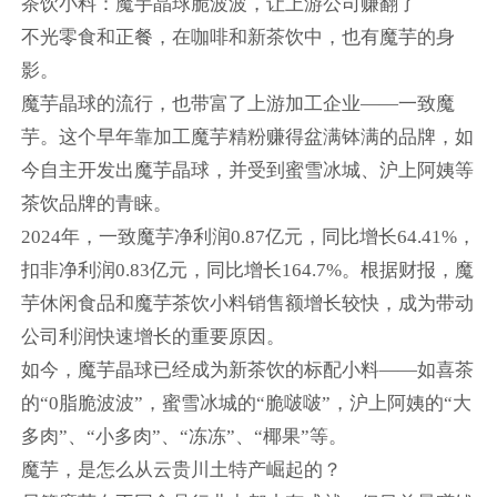
茶饮小料：魔芋晶球脆波波，让上游公司赚翻了
不光零食和正餐，在咖啡和新茶饮中，也有魔芋的身
影。
魔芋晶球的流行，也带富了上游加工企业——一致魔
芋。这个早年靠加工魔芋精粉赚得盆满钵满的品牌，如
今自主开发出魔芋晶球，并受到蜜雪冰城、沪上阿姨等
茶饮品牌的青睐。
2024年，一致魔芋净利润0.87亿元，同比增长64.41%，
扣非净利润0.83亿元，同比增长164.7%。根据财报，魔
芋休闲食品和魔芋茶饮小料销售额增长较快，成为带动
公司利润快速增长的重要原因。
如今，魔芋晶球已经成为新茶饮的标配小料——如喜茶
的“0脂脆波波”，蜜雪冰城的“脆啵啵”，沪上阿姨的“大
多肉”、“小多肉”、“冻冻”、“椰果”等。
魔芋，是怎么从云贵川土特产崛起的？