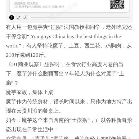
有人用一包魔芋爽“征服”法国教授和同学，老外吃完还
不停念叨“ You guys China has the best things in the
world”；有人坚持吃魔芋、土豆、西兰花、鸡胸肉，从
210斤减到120斤。
《DT商业观察》想探讨，在食饮行业高度内卷的当
下，魔芋凭什么脱颖而出？年轻人为什么对魔芋“上
瘾”？
魔芋家族，集体上桌
魔芋作为传统食材，很长时间以来，只作为地方特产出
现在云贵川渝的餐桌上。
如今，魔芋这个来自西南的“土疙瘩”，正以各种新奇形
态出现在日常生活中：
在零食界，“素毛肚”魔芋爽，成为年轻人的解馋神器；