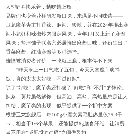
人“痛”并快乐着，越吃越上瘾。
品牌们也变着花样研发新口味，来满足不同味蕾——
卫龙魔芋爽主打香辣、麻辣、酸辣，并在2024年推出麻
辣小龙虾和辣椒炒肉限定风味，今年1月又上新了麻酱
风味；盐津铺子联名六必居推出麻酱口味，还衍生出了
香菜麻酱、红油麻酱等多种选择。
难怪被消费者评价，一吃就上瘾，根本停不下来
——“昨天晚上一口气吃了五包，今天又拿魔芋爽拌
饭，真的太太太好吃，不过好辣”。
除了“好吃”，魔芋爽还打破了“好吃”和“不胖”的悖论。
辣条、薯片虽然解馋，但高油、高盐、高热量总是让人
纠结，魔芋爽的出现，似乎提供了一个折中方案。
根据卫龙旗舰店，每100g小魔女素毛肚热量仅25.3千
卡，相当于1/6个苹果，还能提供6g膳食纤维，让消费
者不用在“减肥”和“过瘾”之间做妥协。