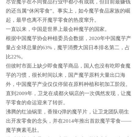
尽管魔芋在不同食品行业中都小有成就，但目前最赚钱
的还当属“休闲零食”。事实上，如今魔芋食品家族的崛
起，最早也离不开魔芋零食的热度窜升。
一直以来，中国是世界上最会种魔芋的国家。
根据中国魔芋协会种植委员会数据，2020年中国魔芋产
量占全球总量的63%，魔芋消费大国日本排名第二，占
比22%。
但彼时市面上缺少即食魔芋商品，国人也没有吃即食魔
芋的习惯，很长时间以来，国产魔芋原料大量出口海
外，中国魔芋产业仅仅停留在原料种植和初加工阶段。
直到2009年，卫龙在成都火锅店的一次偶然发现，让魔
芋零食的命运迎来了转折。
沸腾的红油锅里，香辣Q弹的魔芋片，让卫龙团队萌生
出开发零食的念头，并在2014年推出首款魔芋零食——
魔芋爽素毛肚。