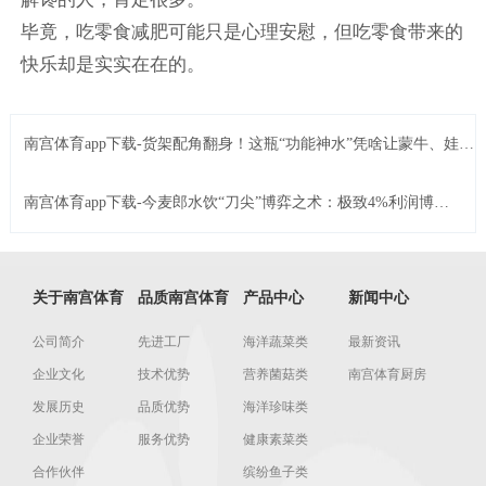
毕竟，吃零食减肥可能只是心理安慰，但吃零食带来的
快乐却是实实在在的。
南宫体育app下载-货架配角翻身！这瓶“功能神水”凭啥让蒙牛、娃哈
哈抢破头？ | Foodailyÿ��ʳƷ
南宫体育app下载-今麦郎水饮“刀尖”博弈之术：极致4%利润博出
来的百亿生意 | Foodailyÿ��ʳƷ
关于南宫体育
品质南宫体育
产品中心
新闻中心
公司简介
先进工厂
海洋蔬菜类
最新资讯
企业文化
技术优势
营养菌菇类
南宫体育厨房
发展历史
品质优势
海洋珍味类
企业荣誉
服务优势
健康素菜类
合作伙伴
缤纷鱼子类