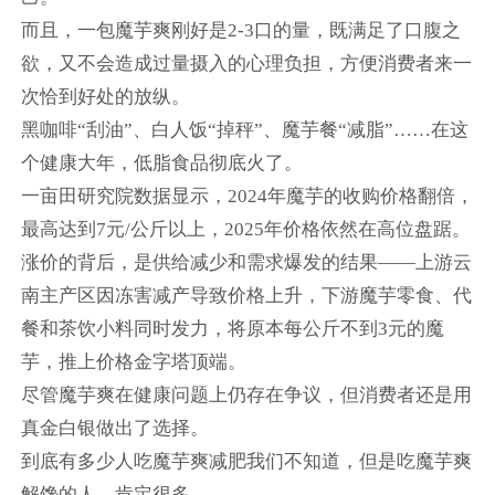
而且，一包魔芋爽刚好是2-3口的量，既满足了口腹之
欲，又不会造成过量摄入的心理负担，方便消费者来一
次恰到好处的放纵。
黑咖啡“刮油”、白人饭“掉秤”、魔芋餐“减脂”……在这
个健康大年，低脂食品彻底火了。
一亩田研究院数据显示，2024年魔芋的收购价格翻倍，
最高达到7元/公斤以上，2025年价格依然在高位盘踞。
涨价的背后，是供给减少和需求爆发的结果——上游云
南主产区因冻害减产导致价格上升，下游魔芋零食、代
餐和茶饮小料同时发力，将原本每公斤不到3元的魔
芋，推上价格金字塔顶端。
尽管魔芋爽在健康问题上仍存在争议，但消费者还是用
真金白银做出了选择。
到底有多少人吃魔芋爽减肥我们不知道，但是吃魔芋爽
解馋的人，肯定很多。